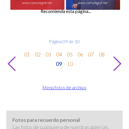
Recomienda esta página...
Página 09 de 10
01
02
03
04
05
06
07
08
09
10
Menú fotos de archivo
Fotos para recuerdo personal
Las fotos de cualquiera de nuestras galerías,